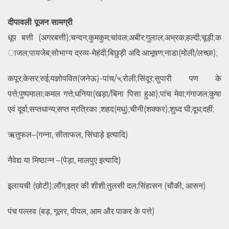
दीपावली पूजन सामग्री
धूप बत्ती (अगरबत्ती);चन्दन;कुमकुम;चांवल;
अबीर;गुलाल;अभ्रक;हल्दी;चूड़ी;क
ाजल;पायजेब;सोभाग्य द्रव्य-मेहंदी;बिछुड़ी अदि आभूषण;नाडा(मोली/लच्छा);
कपूर;केसर;रुई;यज्ञोपवित(जनेऊ)-
पांच/५;रोली;सिंदूर;सुपारी पण के
पत्ते;पुष्पमाला;कमल गत्ते;धनिया(खड़ा/बिना पिसा हुआ);पांच मेवा;गंगाजल;कुषा
एवं दूर्वा;सप्तधान्य;सप्त म्रत्रिका ;शहद(मधु);चीनी(शक्कर);शुध्द घी;दूध;दहीं;
ऋतुफल–(गन्ना, सीताफल, सिंघाड़े इत्यादि)
नैवेद्य या मिष्ठान्न –(पेड़ा, मालपुए इत्यादि)
इलायची (छोटी);लौंग;इत्र की शीशी;तुलसी दल;सिंहासन (चौकी, आसन)
पंच पल्लव (बड़, गूलर, पीपल, आम और पाकर के पत्ते)