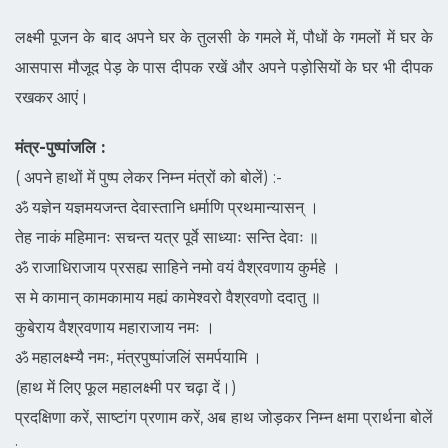
लक्ष्मी पूजन के बाद अपने घर के तुलसी के गमले में, पौधों के गमलों में घर के
आसपास मौजूद पेड़ के पास दीपक रखें और अपने पड़ोसियों के घर भी दीपक
रखकर आएं।
मंत्र-पुष्पांजलि :
( अपने हाथों में पुष्प लेकर निम्न मंत्रों को बोलें) :-
ॐ यज्ञेन यज्ञमयजन्त देवास्तानि धर्माणि प्रथमान्यासन्‌ ।
तेह नाकं महिमानः सचन्त यत्र पूर्वे साध्याः सन्ति देवाः ॥
ॐ राजाधिराजाय प्रसह्य साहिने नमो वयं वैश्रवणाय कुर्महे ।
स मे कामान्‌ कामकामाय मह्यं कामेश्वरो वैश्रवणो ददातु ॥
कुबेराय वैश्रवणाय महाराजाय नमः ।
ॐ महालक्ष्म्यै नमः, मंत्रपुष्पांजलिं समर्पयामि ।
(हाथ में लिए फूल महालक्ष्मी पर चढ़ा दें।)
प्रदक्षिणा करें, साष्टांग प्रणाम करें, अब हाथ जोड़कर निम्न क्षमा प्रार्थना बोलें
:-