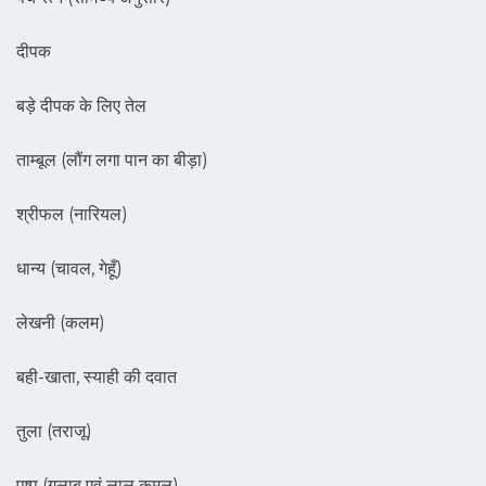
दीपक
बड़े दीपक के लिए तेल
ताम्बूल (लौंग लगा पान का बीड़ा)
श्रीफल (नारियल)
धान्य (चावल, गेहूँ)
लेखनी (कलम)
बही-खाता, स्याही की दवात
तुला (तराजू)
पुष्प (गुलाब एवं लाल कमल)