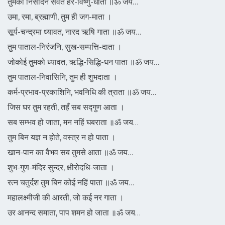
तुमको निसदिन सेवत हर-विष्णु-धाता ॥ॐ जय…
उमा, रमा, ब्रह्माणी, तुम ही जग-माता ।
सूर्य-चन्द्रमा ध्यावत, नारद ऋषि गाता ॥ॐ जय…
तुम पाताल-निरंजनि, सुख-सम्पत्ति-दाता ।
जोकोई तुमको ध्यावत, ऋद्धि-सिद्धि-धन पाता ॥ॐ जय…
तुम पाताल-निवासिनि, तुम ही शुभदाता ।
कर्म-प्रभाव-प्रकाशिनि, भवनिधि की त्राता ॥ॐ जय…
जिस घर तुम रहती, तहँ सब सद्गुण आता ।
सब सम्भव हो जाता, मन नहिं घबराता ॥ॐ जय…
तुम बिन यज्ञ न होते, वस्त्र न हो पाता ।
खान-पान का वैभव सब तुमसे आता ॥ॐ जय…
शुभ-गुण-मंदिर सुन्दर, क्षीरोदधि-जाता ।
रत्न चतुर्दश तुम बिन कोई नहिं पाता ॥ॐ जय…
महालक्ष्मीजी की आरती, जो कई नर गाता ।
उर आनन्द समाता, पाप शमन हो जाता ॥ॐ जय…