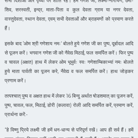
सभी दिशाओं और पृथ्वी पर शांति रहे। हम गणेश जी, लक्ष्मी-नारायण, उमा-
शिव, सरस्वती, इन्द्र, माता-पिता व कुल देवता ग्राम या नगर देवता,
वास्तुदेवता, स्थान देवता, एवम् सभी देवताओं और ब्राहमणों को प्रमाण करते
हैं।
इसके बाद ’ओम श्री गणेशाय नमः‘ बोलते हुये गणेश जी का पुष्प, दूर्बादल आदि
से पूजन करें। भगवान गणेश जी को नैवेद्य मिठाई, फल समर्पित करें। फिर पुष्प
व चावल (अक्षत) हाथ में लेकर ओम भूभुर्वः स्वः गणेशाम्बिकाभ्यां नमः बोलते
हुये माता पार्वती का पूजन करे, नैवेद्य व फल समर्पित करें। हाथ जोड़कर
प्रणाम करें।
तत्पश्चात् पुष्प व अक्षत हाथ में लेकर 16 बिन्दु अर्थात षोडशमात् का पूजन करें,
पुष्प, चावल, फल, मिठाई, डोरी (कलावा) रोली आदि समर्पित करें, प्रमाण करें,
प्रार्थना करें:-
“हे विष्णु प्रिये लक्ष्मी जी हमें धन-धान्य से परिपूर्ण रखें। आप ही सर्व हैं। हमें